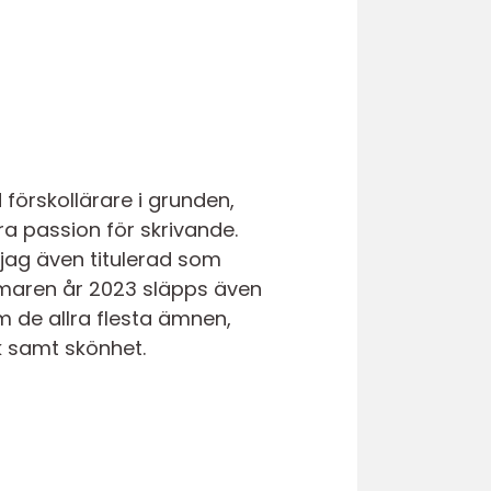
förskollärare i grunden,
ra passion för skrivande.
 jag även titulerad som
mmaren år 2023 släpps även
m de allra flesta ämnen,
 samt skönhet.