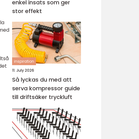
enkel insats som ger
stor effekt
la
 med
ltså
inspiration
det
11. July 2026
Så lyckas du med att
serva kompressor guide
till driftsäker tryckluft