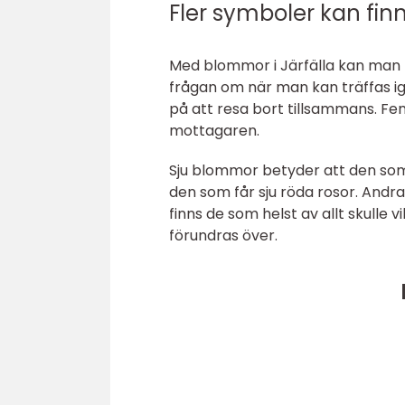
Fler symboler kan fin
Med blommor i Järfälla kan man lä
frågan om när man kan träffas i
på att resa bort tillsammans. F
mottagaren.
Sju blommor betyder att den som l
den som får sju röda rosor. Andra
finns de som helst av allt skull
förundras över.