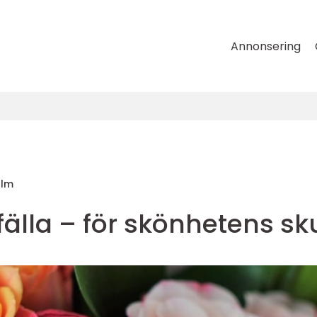
Annonsering
olm
älla – för skönhetens sku