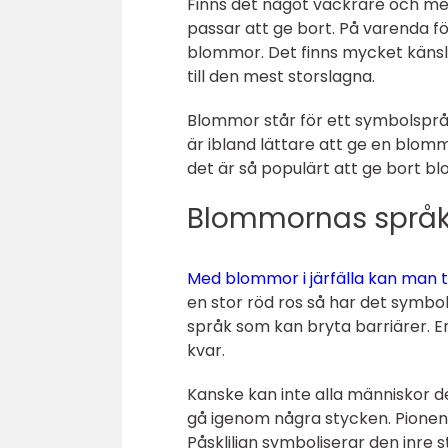
Finns det något vackrare och me
passar att ge bort. På varenda 
blommor. Det finns mycket känslo
till den mest storslagna.
Blommor står för ett symbolspråk 
är ibland lättare att ge en blomm
det är så populärt att ge bort b
Blommornas språ
Med blommor i järfälla kan man t
en stor röd ros så har det symb
språk som kan bryta barriärer. En
kvar.
Kanske kan inte alla människor 
gå igenom några stycken. Pionen st
Påskliljan symboliserar den inre