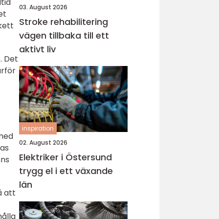
tid
03. August 2026
et
Stroke rehabilitering
kett
vägen tillbaka till ett
aktivt liv
. Det
ärför
inspiration
med
02. August 2026
nas
Elektriker i Östersund
nns
trygg el i ett växande
län
 att
ålla