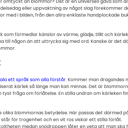
r omtyckt än blommor? Det är en universell gåva som all
födelsedag eller uppvaktning av något slag förekommer d
r med i bilden, från den allra enklaste handplockade bu
som förmedlar känslor av värme, glädje, tillit och kärlek
a till någon än att uttrycka sig med ord. Kanske är det d
lommor.
k
ala ett språk som alla förstår
. Kommer man dragandes 
oliserat kärlek så länge man kan minnas. Det är blommor
 tyst fråga om förlåtelse. En stilla undran om kärleken fi
de olika blommornas betydelse. Här passas det därmed på
år för trogenhet och en vit ros viskar ett stilla förlåt.
 stoltheten medan snödroppen låter en veta att man ska h