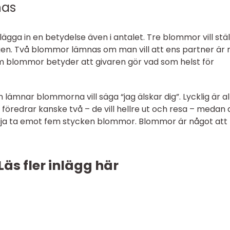
nas
gga in en betydelse även i antalet. Tre blommor vill stäl
gen. Två blommor lämnas om man vill att ens partner är
em blommor betyder att givaren gör vad som helst för
ämnar blommorna vill säga “jag älskar dig”. Lycklig är al
 föredrar kanske två – de vill hellre ut och resa – medan 
e vilja ta emot fem stycken blommor. Blommor är något att
Läs fler inlägg här