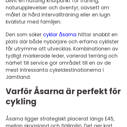
blivit en naturlig knutpunkt för träning,
naturupplevelser och äventyr, oavsett om
målet är hård intervallträning eller en lugn
kvällstur med familjen.
Den som söker
cyklar åsarna
hittar snabbt en
plats där både nybörjare och erfarna cyklister
får utrymme att utvecklas. Kombinationen av
tydligt markerade leder, varierad terräng och
närhet till service gör området till en av de
mest intressanta cykeldestinationerna i
Jämtland.
Varför Åsarna är perfekt för
cykling
Åsarna ligger strategiskt placerat längs E45,
mellan skogsland och fjällmiljö. Det ger kort