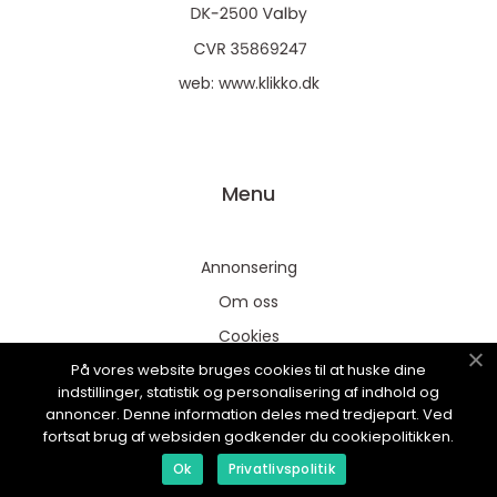
web:
www.klikko.dk
Menu
Annonsering
Om oss
Cookies
På vores website bruges cookies til at huske dine
Kontakta oss
indstillinger, statistik og personalisering af indhold og
Sitemap
annoncer. Denne information deles med tredjepart. Ved
fortsat brug af websiden godkender du cookiepolitikken.
Ok
Privatlivspolitik