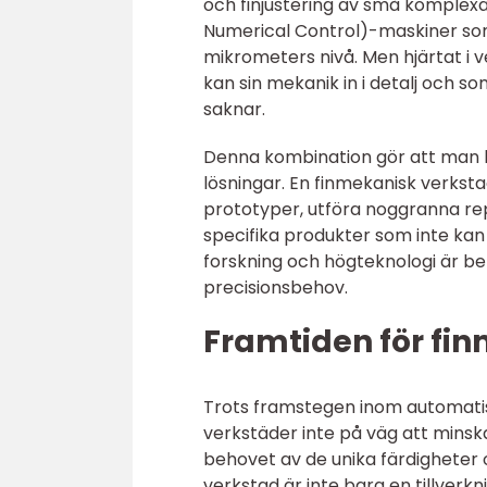
och finjustering av små komple
Numerical Control)-maskiner som 
mikrometers nivå. Men hjärtat i
kan sin mekanik in i detalj och 
saknar.
Denna kombination gör att man 
lösningar. En finmekanisk verkstad
prototyper, utföra noggranna repa
specifika produkter som inte kan
forskning och högteknologi är be
precisionsbehov.
Framtiden för fi
Trots framstegen inom automati
verkstäder inte på väg att minsk
behovet av de unika färdigheter 
verkstad är inte bara en tillverk