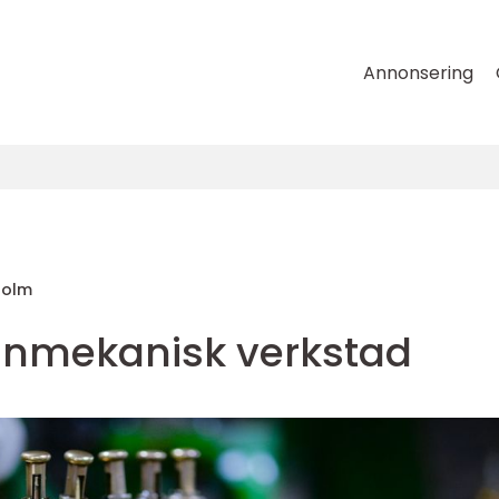
Annonsering
holm
finmekanisk verkstad