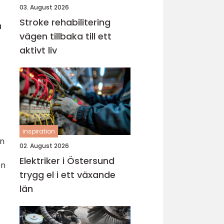
03. August 2026
Stroke rehabilitering
a
vägen tillbaka till ett
aktivt liv
inspiration
ån
02. August 2026
Elektriker i Östersund
en
trygg el i ett växande
län