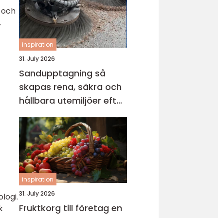
r och
.
inspiration
31. July 2026
Sandupptagning så
skapas rena, säkra och
hållbara utemiljöer efter
vintern
inspiration
31. July 2026
logi.
Fruktkorg till företag en
k