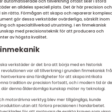
r är automatiserade och tillverkning oftast sker i stora
äder en alldeles speciell plats. Det är här precision och
l sin rätta. Förmågan att skapa och reparerar komplex
ument gör dessa verkstäder ovärderliga, särskilt inom
ng och specialtillverkad utrustning. I en finmekanisk
nskap med precisionsteknik för att producera och
er av högsta kvalitet.
finmekanik
iska verkstäder är det bra att börja med en historisk
a revolutionen var all tillverkning i grunden finmekanisk fr
hantverkare sina färdigheter för att skapa intrikata
a tradition av precision fortsatt, och i modern tid är d
 där denna ålderdomliga kunskap möter ny teknologi.
ch motordrivna verktyg blev mer tillgängliga, kunde
produktion utan att förlora precisionen i handarbetet.
utvecklades för att motsvara de exakta kraven som vissa