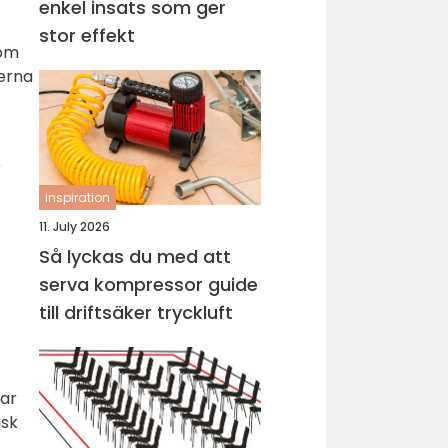
enkel insats som ger
stor effekt
som
nerna
r
inspiration
11. July 2026
Så lyckas du med att
serva kompressor guide
till driftsäker tryckluft
kar
isk