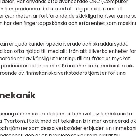
xa delar. Här används ofta avancerade CNC (Computer
kan producera delar med otrolig precision ner till
 verksamheten är fortfarande de skickliga hantverkarna 
som har den fingertoppskänsla och erfarenhet som maski
kan erbjuda kunder specialiserade och skräddarsydda
 kan ofta hjälpa till med allt från att tillverka enheter fö
rationer av känslig utrustning, till att fräsa ut mycket
 produceras i stora serier. Branscher som medicinteknik,
roende av finmekaniska verkstäders tjänster för sina
nmekanik
sering och massproduktion är behovet av finmekaniska
a. Tvärtom, i takt med att tekniken blir mer avancerad ö
och tjänster som dessa verkstäder erbjuder. En finmekan
ningsenhet, den är en problem solver som bidrar till