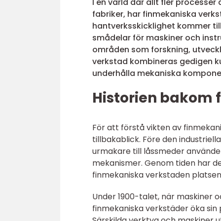
I en värld där allt fler processe
fabriker, har finmekaniska verkst
hantverksskicklighet kommer til
smådelar för maskiner och instr
områden som forskning, utveckli
verkstad kombineras gedigen ku
underhålla mekaniska komponent
Historien bakom 
För att förstå vikten av finmekan
tillbakablick. Före den industriell
urmakare till låssmeder använde 
mekanismer. Genom tiden har denn
finmekaniska verkstaden platsen
Under 1900-talet, när maskiner o
finmekaniska verkstäder öka sin 
Särskilda verktyg och maskiner 