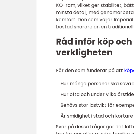
KO-ram, vilket ger stabilitet, bät
minsta detalj, med genomarbetad
komfort. Den som väljer Imperial 
bostad snarare än en traditionell
Råd inför köp och
verkligheten
För den som funderar på att
köp
Hur många personer ska sova
Hur ofta och under vilka årstid
Behövs stor lastvikt för exempe
Är smidighet i stad och kortar
Svar på dessa frågor gör det lätta
bra för par eller mindre familjer