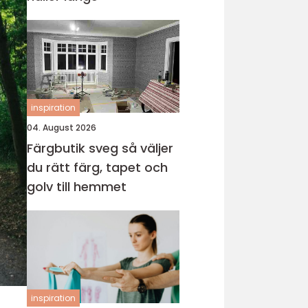
inspiration
04. August 2026
Färgbutik sveg så väljer
du rätt färg, tapet och
golv till hemmet
inspiration