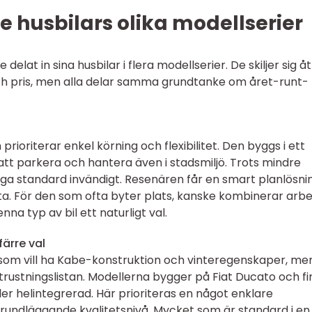
e husbilars olika modellserier
elat in sina husbilar i flera modellserier. De skiljer sig åt 
 och pris, men alla delar samma grundtanke om året-runt-
rioriterar enkel körning och flexibilitet. Den byggs i ett
 att parkera och hantera även i stadsmiljö. Trots mindre
ga standard invändigt. Resenären får en smart planlösni
a. För den som ofta byter plats, kanske kombinerar arbe
nna typ av bil ett naturligt val.
färre val
n som vill ha Kabe-konstruktion och vinteregenskaper, men
ustningslistan. Modellerna bygger på Fiat Ducato och fi
er helintegrerad. Här prioriteras en något enklare
undläggande kvalitetsnivå. Mycket som är standard i en