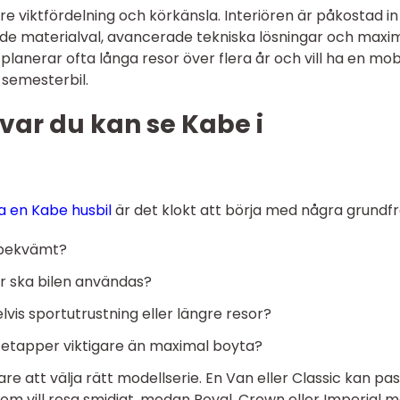
tre viktfördelning och körkänsla. Interiören är påkostad in 
e materialval, avancerade tekniska lösningar och maxi
planerar ofta långa resor över flera år och vill ha en mob
 semesterbil.
 var du kan se Kabe i
a en Kabe husbil
är det klokt att börja med några grundfr
 bekvämt?
er ska bilen användas?
lvis sportutrustning eller längre resor?
e etapper viktigare än maximal boyta?
re att välja rätt modellserie. En Van eller Classic kan pa
 som vill resa smidigt, medan Royal, Crown eller Imperial 