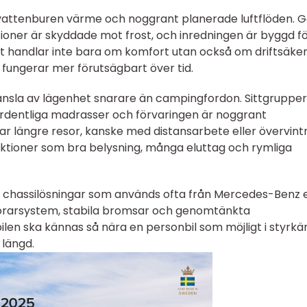
 vattenburen värme och noggrant planerade luftflöden. G
tioner är skyddade mot frost, och inredningen är byggd fö
t handlar inte bara om komfort utan också om driftsäke
fungerar mer förutsägbart över tid.
känsla av lägenhet snarare än campingfordon. Sittgruppe
ordentliga madrasser och förvaringen är noggrant
 längre resor, kanske med distansarbete eller övervint
nktioner som bra belysning, många eluttag och rymliga
 chassilösningar som används ofta från Mercedes-Benz e
rarsystem, stabila bromsar och genomtänkta
ilen ska kännas så nära en personbil som möjligt i styrkä
 längd.