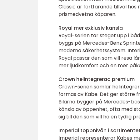
Classic är fortfarande tillval hos
prismedvetna köparen.
Royal mer exklusiv känsla
Royal-serien tar steget upp i bå
byggs på Mercedes-Benz Sprinter
moderna säkerhetssystem. Interiör
Royal passar den som vill resa l
mer ljudkomfort och en mer påk
Crown helintegrerad premium
Crown-serien samlar helintegrer
formas av Kabe. Det ger större frih
Bilarna bygger på Mercedes-baser 
känsla av öppenhet, ofta med st
sig till den som vill ha en tydli
Imperial toppnivån i sortimente
Imperial representerar Kabes me