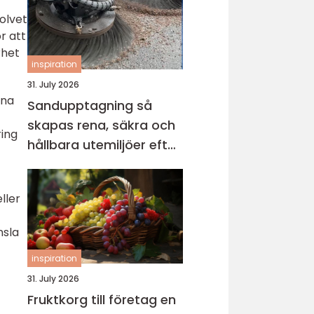
olvet
r att
rhet
inspiration
31. July 2026
rna
Sandupptagning så
skapas rena, säkra och
ring
hållbara utemiljöer efter
vintern
ller
nsla
inspiration
31. July 2026
Fruktkorg till företag en