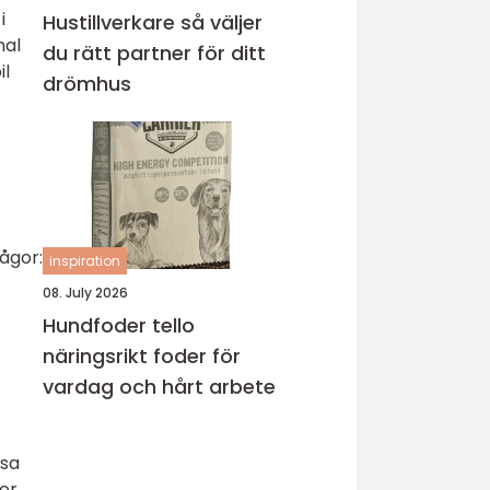
i
Hustillverkare så väljer
mal
du rätt partner för ditt
il
drömhus
ågor:
inspiration
08. July 2026
Hundfoder tello
näringsrikt foder för
vardag och hårt arbete
ssa
mer