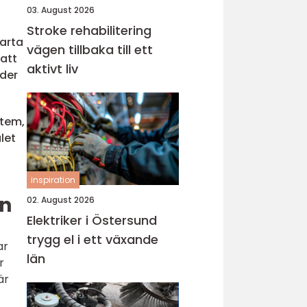
03. August 2026
Stroke rehabilitering
marta
vägen tillbaka till ett
 att
aktivt liv
oder
stem,
let
inspiration
en
02. August 2026
Elektriker i Östersund
trygg el i ett växande
ar
län
r
är