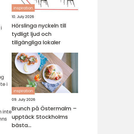
inspiration
10. July 2026
Hörslinga nyckeln till
i
tydligt ljud och
tillgängliga lokaler
ng
te i
inspiration
09. July 2026
Brunch på Östermalm –
 inte
upptäck Stockholms
nns
bästa
brunchupplevelser för