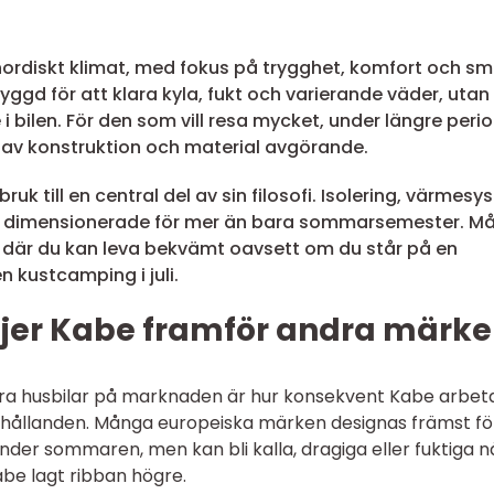
 nordiskt klimat, med fokus på trygghet, komfort och s
yggd för att klara kyla, fukt och varierande väder, utan
 bilen. För den som vill resa mycket, under längre peri
let av konstruktion och material avgörande.
ruk till en central del av sin filosofi. Isolering, värmesy
är dimensionerade för mer än bara sommarsemester. Må
d där du kan leva bekvämt oavsett om du står på en
 en kustcamping i juli.
jer Kabe framför andra märk
dra husbilar på marknaden är hur konsekvent Kabe arbet
örhållanden. Många europeiska märken designas främst fö
nder sommaren, men kan bli kalla, dragiga eller fuktiga n
be lagt ribban högre.