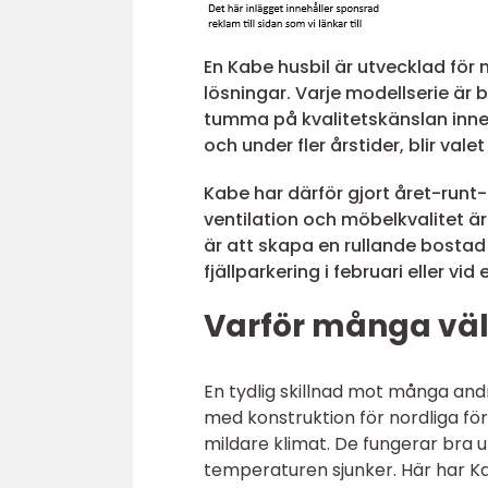
En Kabe husbil är utvecklad för
lösningar. Varje modellserie är b
tumma på kvalitetskänslan inne i
och under fler årstider, blir va
Kabe har därför gjort året-runt-b
ventilation och möbelkvalitet 
är att skapa en rullande bosta
fjällparkering i februari eller vid
Varför många väl
En tydlig skillnad mot många an
med konstruktion för nordliga f
mildare klimat. De fungerar bra u
temperaturen sjunker. Här har Ka