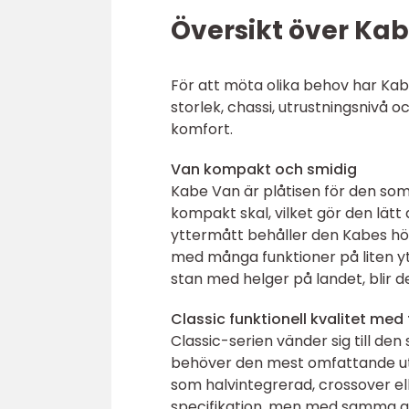
Översikt över Kab
För att möta olika behov har Kabe d
storlek, chassi, utrustningsnivå
komfort.
Van kompakt och smidig
Kabe Van är plåtisen för den som p
kompakt skal, vilket gör den lätt
yttermått behåller den Kabes hö
med många funktioner på liten yt
stan med helger på landet, blir de
Classic funktionell kvalitet med 
Classic-serien vänder sig till de
behöver den mest omfattande utr
som halvintegrerad, crossover ell
specifikation, men med samma gr