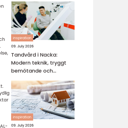
en
en smakrik helg
inspiration
och
.
09. July 2026
lse,
Tandvård i Nacka:
Modern teknik, tryggt
bemötande och
lättillgängliga
t.
behandlingar
ydlig
ktar
inspiration
 AL-
09. July 2026