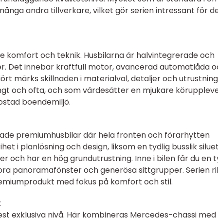
 många andra tillverkare, vilket gör serien intressant för d
de komfort och teknik. Husbilarna är halvintegrerade och
. Det innebär kraftfull motor, avancerad automatlåda 
t märks skillnaden i materialval, detaljer och utrustning
ångt och ofta, och som värdesätter en mjukare köruppleve
ostad boendemiljö.
ade premiumhusbilar där hela fronten och förarhytten
et i planlösning och design, liksom en tydlig busslik siluet
och har en hög grundutrustning. Inne i bilen får du en t
ora panoramafönster och generösa sittgrupper. Serien ri
g premiumprodukt med fokus på komfort och stil.
t
st exklusiva nivå. Här kombineras Mercedes-chassi med