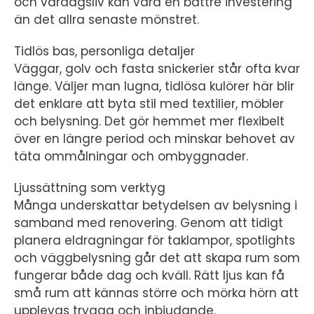
och vardagsliv kan vara en bättre investering
än det allra senaste mönstret.
Tidlös bas, personliga detaljer
Väggar, golv och fasta snickerier står ofta kvar
länge. Väljer man lugna, tidlösa kulörer här blir
det enklare att byta stil med textilier, möbler
och belysning. Det gör hemmet mer flexibelt
över en längre period och minskar behovet av
täta ommålningar och ombyggnader.
Ljussättning som verktyg
Många underskattar betydelsen av belysning i
samband med renovering. Genom att tidigt
planera eldragningar för taklampor, spotlights
och väggbelysning går det att skapa rum som
fungerar både dag och kväll. Rätt ljus kan få
små rum att kännas större och mörka hörn att
upplevas trygga och inbjudande.