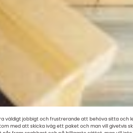
 väldigt jobbigt och frustrerande att behöva sitta och l
om med att skicka iväg ett paket och man vill givetvis s