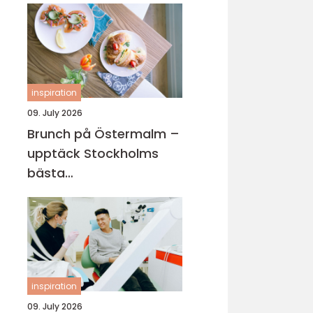
inspiration
09. July 2026
Brunch på Östermalm –
upptäck Stockholms
bästa
brunchupplevelser för
en smakrik helg
inspiration
09. July 2026