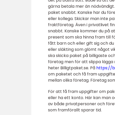
det på bästa sätt. Både så att det
gärna betala mer än nödvändigt. 
paket snabbt. Kanske har du före
eller kollega. Skickar man inte p
fraktföretag. Även i privatlivet f
snabbt. Kanske kommer du på att 
present som ska hinna fram till 
fått barn och eller gift sig och d
eller släkting som glömt något v
ska skicka paket på billigaste oc
företag men för att slippa lägga
heter Billigtpaket.se. På
https://b
om paketet och få fram uppgifter
mellan olika företag. Företag so
För att få fram uppgifter om pa
eller ha ett konto. Här kan man 
av både privatpersoner och företa
som framförallt sparar tid.