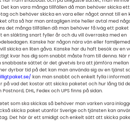
 når fram snabbast och på billigaste sättet, man vill inte
Det kan vara många tillfällen då man behöver skicka ett
tag och behöver skicka en vara eller något annat till en
aket ofta så har man antagligen inte heller avtal med någ
inns det många tillfällen då man behöver få iväg ett paket
en släkting snart fyller år och du vill överraska med en
födelsedagen. Kanske har någon nära vän eller familjeme
u vill skicka en liten gåva. Kanske har du haft besök av en 
iktigt kvar hos dig som snabbt måste fram till denna. När
h snabbaste sättet är det givetvis bra att jämföra mellan 
 ner dyrbar tid på det kan man använda sig av en tjänst 
illigtpaket.se/
kan man snabbt och enkelt fylla i informat
 på vad det kostar att skicka paketet och hur lång tid de
m Postnord, DHL, Fedex och UPS finns på sidan.
ketet som ska skickas så behöver man varken vara inlog
också skicka paket utanför Sverige och tjänsten kan anv
g. Det här är ett smidigt och enkelt sätt att skicka pake