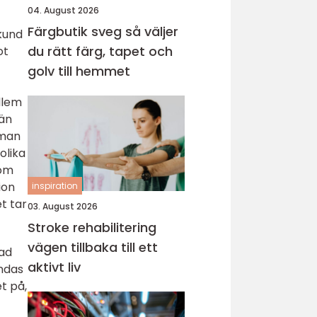
04. August 2026
Färgbutik sveg så väljer
 kund
du rätt färg, tapet och
ot
golv till hemmet
dlem
vän
 man
olika
som
ion
inspiration
t tar
03. August 2026
Stroke rehabilitering
vägen tillbaka till ett
gad
aktivt liv
ändas
t på,