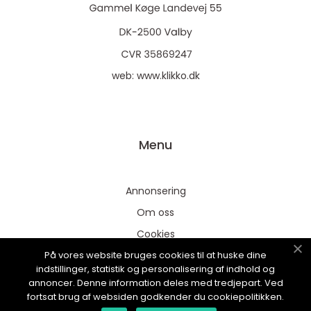
web:
www.klikko.dk
Menu
Annonsering
Om oss
Cookies
På vores website bruges cookies til at huske dine
Kontakta oss
indstillinger, statistik og personalisering af indhold og
Sitemap
annoncer. Denne information deles med tredjepart. Ved
fortsat brug af websiden godkender du cookiepolitikken.