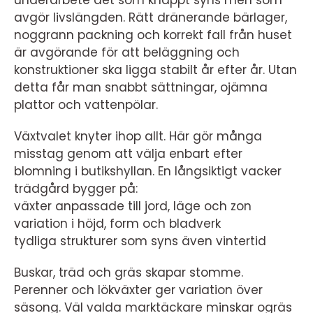
underarbete det som knappt syns men som
avgör livslängden. Rätt dränerande bärlager,
noggrann packning och korrekt fall från huset
är avgörande för att beläggning och
konstruktioner ska ligga stabilt år efter år. Utan
detta får man snabbt sättningar, ojämna
plattor och vattenpölar.
Växtvalet knyter ihop allt. Här gör många
misstag genom att välja enbart efter
blomning i butikshyllan. En långsiktigt vacker
trädgård bygger på:
växter anpassade till jord, läge och zon
variation i höjd, form och bladverk
tydliga strukturer som syns även vintertid
Buskar, träd och gräs skapar stomme.
Perenner och lökväxter ger variation över
säsong. Väl valda marktäckare minskar ogräs