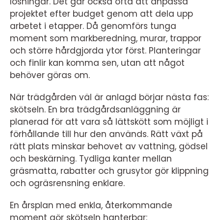
lösningar. Det går också ofta att anpassa
projektet efter budget genom att dela upp
arbetet i etapper. Då genomförs tunga
moment som markberedning, murar, trappor
och större hårdgjorda ytor först. Planteringar
och finlir kan komma sen, utan att något
behöver göras om.
När trädgården väl är anlagd börjar nästa fas:
skötseln. En bra trädgårdsanläggning är
planerad för att vara så lättskött som möjligt i
förhållande till hur den används. Rätt växt på
rätt plats minskar behovet av vattning, gödsel
och beskärning. Tydliga kanter mellan
gräsmatta, rabatter och grusytor gör klippning
och ogräsrensning enklare.
En årsplan med enkla, återkommande
moment gör skötseln hanterbar: