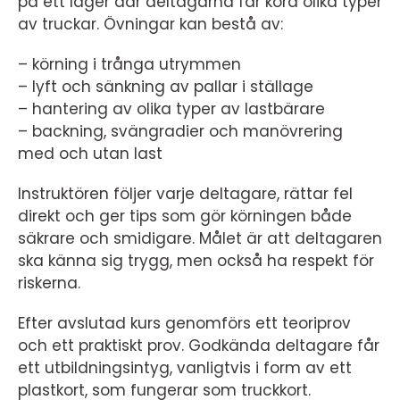
på ett lager där deltagarna får köra olika typer
av truckar. Övningar kan bestå av:
– körning i trånga utrymmen
– lyft och sänkning av pallar i ställage
– hantering av olika typer av lastbärare
– backning, svängradier och manövrering
med och utan last
Instruktören följer varje deltagare, rättar fel
direkt och ger tips som gör körningen både
säkrare och smidigare. Målet är att deltagaren
ska känna sig trygg, men också ha respekt för
riskerna.
Efter avslutad kurs genomförs ett teoriprov
och ett praktiskt prov. Godkända deltagare får
ett utbildningsintyg, vanligtvis i form av ett
plastkort, som fungerar som truckkort.