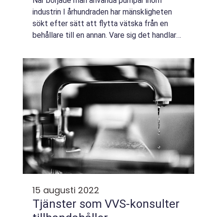
När började man använda pumpar inom
industrin I århundraden har mänskligheten
sökt efter sätt att flytta vätska från en
behållare till en annan. Vare sig det handlar
om att dränka ett magasin i
brandsläckningsskum eller helt enkelt
överföra vetemjöl ...
15 augusti 2022
Tjänster som VVS-konsulter